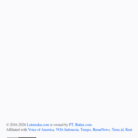
© 2016-
2026
Lelemuku.com
is owned by
PT. Batlax.com
.
Affiliated with
Voice of America
,
VOA Indonesia
,
Tempo
,
BenarNews
,
Teras.id
,
Reuters