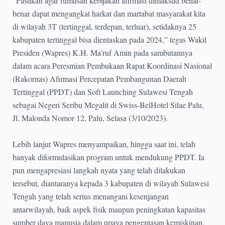
“Pastikan agar rumusan kebijakan afirmasi dimaksud benar-
benar dapat mengangkat harkat dan martabat masyarakat kita
di wilayah 3T (tertinggal, terdepan, terluar), setidaknya 25
kabupaten tertinggal bisa dientaskan pada 2024,” tegas Wakil
Presiden (Wapres) K.H. Ma’ruf Amin pada sambutannya
dalam acara Peresmian Pembukaan Rapat Koordinasi Nasional
(Rakornas) Afirmasi Percepatan Pembangunan Daerah
Tertinggal (PPDT) dan Soft Launching Sulawesi Tengah
sebagai Negeri Seribu Megalit di Swiss-BelHotel Silae Palu,
Jl. Malonda Nomor 12, Palu, Selasa (3/10/2023).
Lebih lanjut Wapres menyampaikan, hingga saat ini, telah
banyak diformulasikan program untuk mendukung PPDT. Ia
pun mengapresiasi langkah nyata yang telah dilakukan
tersebut, diantaranya kepada 3 kabupaten di wilayah Sulawesi
Tengah yang telah serius menangani kesenjangan
antarwilayah, baik aspek fisik maupun peningkatan kapasitas
sumber daya manusia dalam upaya pengentasan kemiskinan.