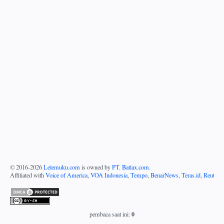
© 2016-
2026
Lelemuku.com
is owned by
PT. Batlax.com
.
Affiliated with
Voice of America
,
VOA Indonesia
,
Tempo
,
BenarNews
,
Teras.id
,
Reuters
0
pembaca saat ini: